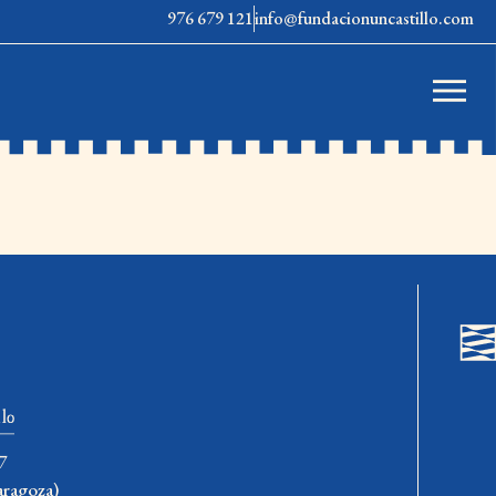
976 679 121
info@fundacionuncastillo.com
7
aragoza)