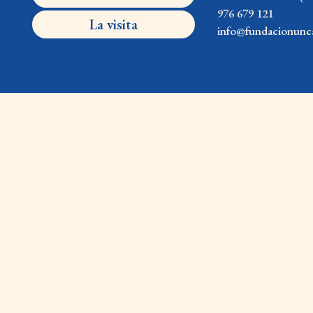
976 679 121
La visita
info@fundacionunca